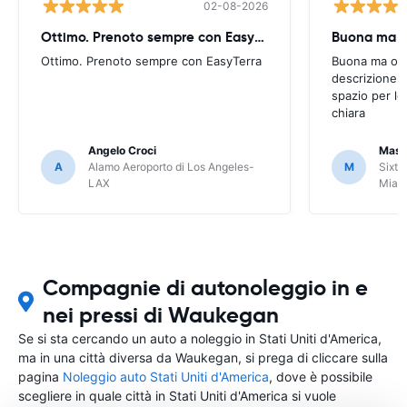
02-08-2026
Ottimo. Prenoto sempre con EasyTerra
Buona ma oc
Ottimo. Prenoto sempre con EasyTerra
Buona ma occo
descrizione a
spazio per le
chiara
Angelo Croci
Mass
A
Alamo Aeroporto di Los Angeles-
M
Sixt 
LAX
Miam
Compagnie di autonoleggio in e
nei pressi di Waukegan
Se si sta cercando un auto a noleggio in Stati Uniti d'America,
ma in una città diversa da Waukegan, si prega di cliccare sulla
pagina
Noleggio auto Stati Uniti d'America
, dove è possibile
scegliere in quale città in Stati Uniti d'America si vuole