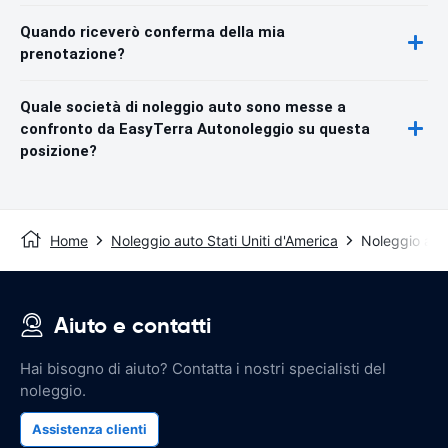
Quando riceverò conferma della mia
prenotazione?
Quale società di noleggio auto sono messe a
confronto da EasyTerra Autonoleggio su questa
posizione?
Home
Noleggio auto Stati Uniti d'America
Noleggio au
Aiuto e contatti
Hai bisogno di aiuto? Contatta i nostri specialisti del
noleggio.
Assistenza clienti