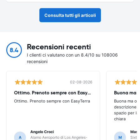
Consulta tutti gli articoli
Recensioni recenti
8.4
I clienti ci valutano con un 8.4/10 su 108006
recensioni
02-08-2026
Ottimo. Prenoto sempre con EasyTerra
Buona ma oc
Ottimo. Prenoto sempre con EasyTerra
Buona ma occo
descrizione a
spazio per le
chiara
Angelo Croci
Mass
A
Alamo Aeroporto di Los Angeles-
M
Sixt 