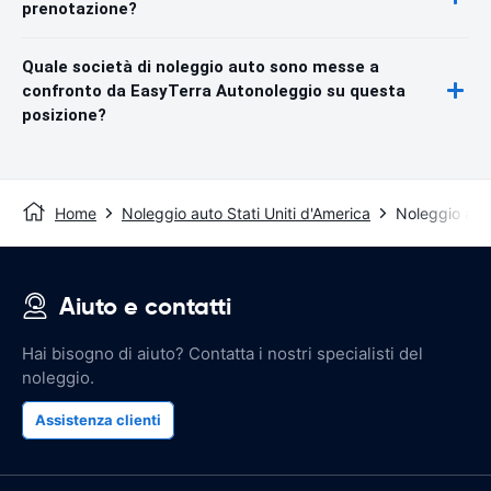
prenotazione?
Quale società di noleggio auto sono messe a
confronto da EasyTerra Autonoleggio su questa
posizione?
Home
Noleggio auto Stati Uniti d'America
Noleggio aut
Aiuto e contatti
Hai bisogno di aiuto? Contatta i nostri specialisti del
noleggio.
Assistenza clienti