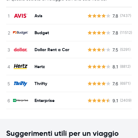
Avis
7.8
(7437)
Budget
7.8
(11512)
Dollar Rent a Car
7.5
(5291)
Hertz
8.1
(8812)
Thrifty
7.6
(6971)
Enterprise
9.1
(2409)
Suggerimenti utili per un viaggio