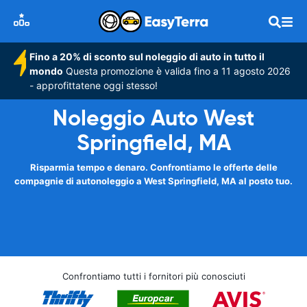
Fino a 20% di sconto sul noleggio di auto in tutto il
mondo
Questa promozione è valida fino a 11 agosto 2026
- approfittatene oggi stesso!
Noleggio Auto West
Springfield, MA
Risparmia tempo e denaro. Confrontiamo le offerte delle
compagnie di autonoleggio a West Springfield, MA al posto tuo.
Confrontiamo tutti i fornitori più conosciuti