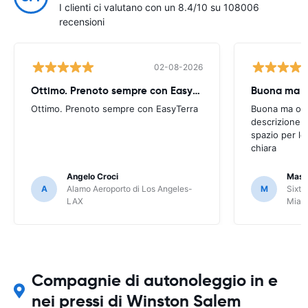
I clienti ci valutano con un 8.4/10 su 108006
recensioni
02-08-2026
Ottimo. Prenoto sempre con EasyTerra
Buona ma oc
Ottimo. Prenoto sempre con EasyTerra
Buona ma occo
descrizione a
spazio per le
chiara
Angelo Croci
Mass
A
Alamo Aeroporto di Los Angeles-
M
Sixt 
LAX
Miam
Compagnie di autonoleggio in e
nei pressi di Winston Salem