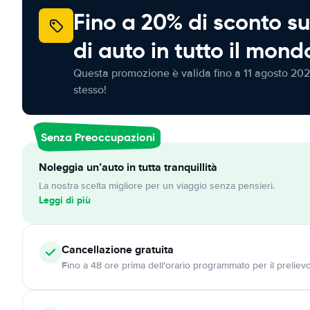
Fino a 20% di sconto su
di auto in tutto il mond
Questa promozione è valida fino a 11 agosto 202
stesso!
Senza Preoccupazioni
Noleggia un’auto in tutta tranquillità
La nostra scelta migliore per un viaggio senza pensieri.
Leggi di più
Cancellazione
gratuita
Fino a 48 ore prima dell'orario programmato per il preliev