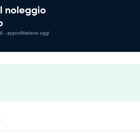
l noleggio
o
6 - approfittatene oggi
o