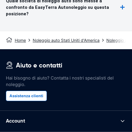
Quale società di noleggio auto sono messe a
confronto da EasyTerra Autonoleggio su questa
posizione?
Home
Noleggio auto Stati Uniti d'America
Noleggio aut
Aiuto e contatti
Hai bisogno di aiuto? Contatta i nostri specialisti del
noleggio.
Assistenza clienti
Account