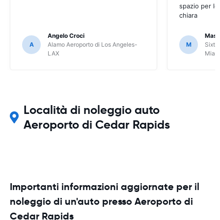
spazio per le
chiara
Angelo Croci
Mass
A
Alamo Aeroporto di Los Angeles-
M
Sixt 
LAX
Miam
Località di noleggio auto
Aeroporto di Cedar Rapids
Importanti informazioni aggiornate per il
noleggio di un'auto presso Aeroporto di
Cedar Rapids