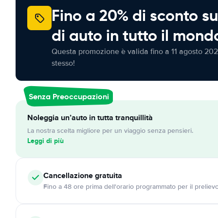
Fino a 20% di sconto su
di auto in tutto il mond
Questa promozione è valida fino a 11 agosto 202
stesso!
Senza Preoccupazioni
Noleggia un’auto in tutta tranquillità
La nostra scelta migliore per un viaggio senza pensieri.
Leggi di più
Cancellazione
gratuita
Fino a 48 ore prima dell'orario programmato per il preliev