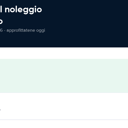
l noleggio
o
6 - approfittatene oggi
o