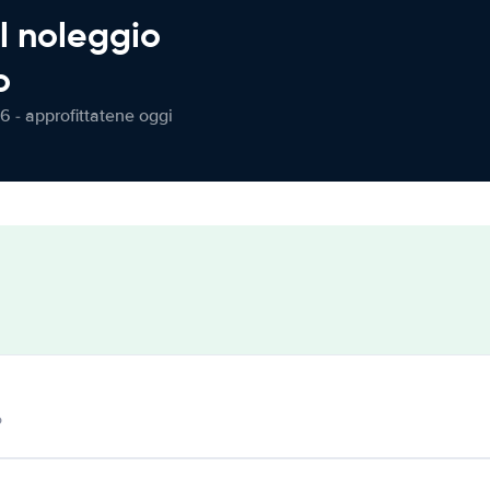
l noleggio
o
6 - approfittatene oggi
o