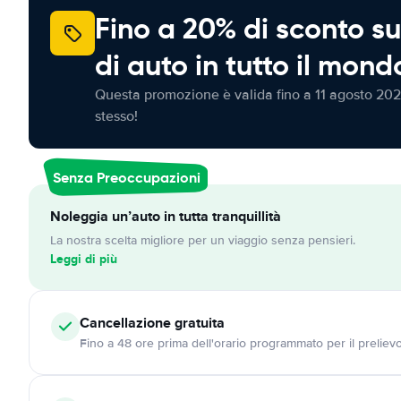
Fino a 20% di sconto su
di auto in tutto il mond
Questa promozione è valida fino a 11 agosto 202
stesso!
Senza Preoccupazioni
Noleggia un’auto in tutta tranquillità
La nostra scelta migliore per un viaggio senza pensieri.
Leggi di più
Cancellazione
gratuita
Fino a 48 ore prima dell'orario programmato per il preliev