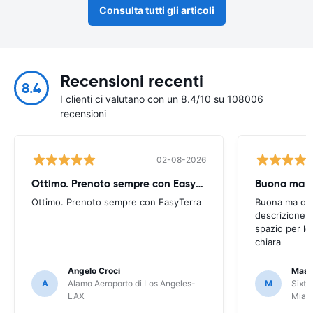
Consulta tutti gli articoli
Recensioni recenti
8.4
I clienti ci valutano con un 8.4/10 su 108006
recensioni
02-08-2026
Ottimo. Prenoto sempre con EasyTerra
Buona ma oc
Ottimo. Prenoto sempre con EasyTerra
Buona ma occo
descrizione a
spazio per le
chiara
Angelo Croci
Mass
A
Alamo Aeroporto di Los Angeles-
M
Sixt 
LAX
Miam