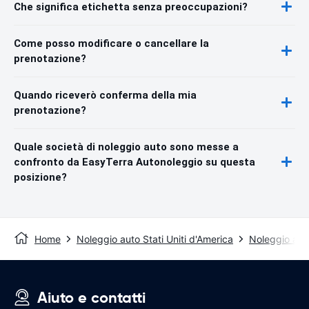
Che significa etichetta senza preoccupazioni?
Come posso modificare o cancellare la
prenotazione?
Quando riceverò conferma della mia
prenotazione?
Quale società di noleggio auto sono messe a
confronto da EasyTerra Autonoleggio su questa
posizione?
Home
Noleggio auto Stati Uniti d'America
Noleggio aut
Aiuto e contatti