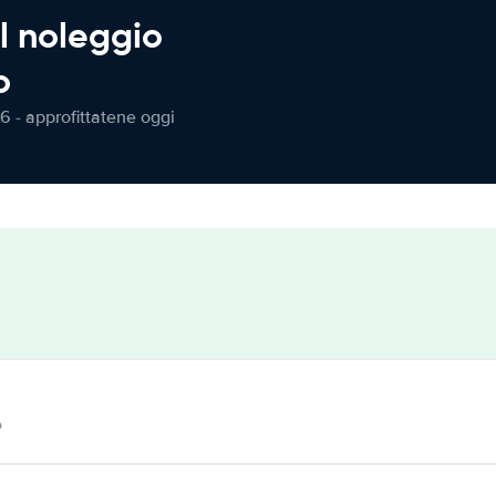
l noleggio
o
6 - approfittatene oggi
o