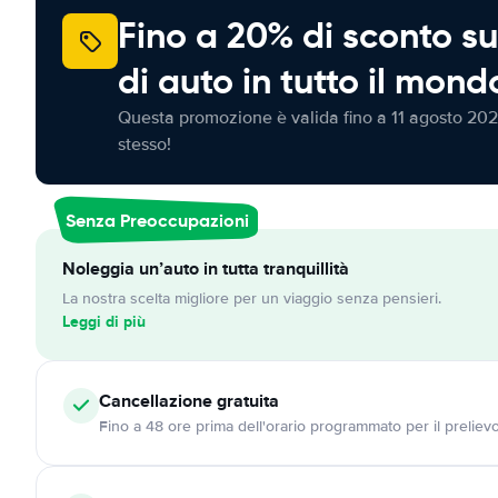
Fino a 20% di sconto su
di auto in tutto il mond
Questa promozione è valida fino a 11 agosto 202
stesso!
Senza Preoccupazioni
Noleggia un’auto in tutta tranquillità
La nostra scelta migliore per un viaggio senza pensieri.
Leggi di più
Cancellazione
gratuita
Fino a 48 ore prima dell'orario programmato per il preliev