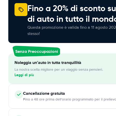
Fino a 20% di sconto su
di auto in tutto il mond
Questa promozione è valida fino a 11 agosto 202
stesso!
Senza Preoccupazioni
Noleggia un’auto in tutta tranquillità
La nostra scelta migliore per un viaggio senza pensieri.
Leggi di più
Cancellazione
gratuita
Fino a 48 ore prima dell'orario programmato per il preliev