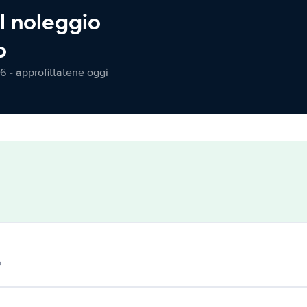
l noleggio
o
6 - approfittatene oggi
o