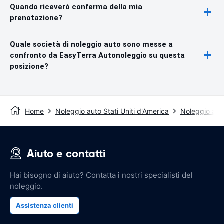
Quando riceverò conferma della mia
prenotazione?
Quale società di noleggio auto sono messe a
confronto da EasyTerra Autonoleggio su questa
posizione?
Home
Noleggio auto Stati Uniti d'America
Noleggio aut
Aiuto e contatti
Hai bisogno di aiuto? Contatta i nostri specialisti del
noleggio.
Assistenza clienti