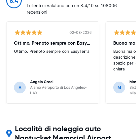
8.4
I clienti ci valutano con un 8.4/10 su 108006
recensioni
02-08-2026
Ottimo. Prenoto sempre con EasyTerra
Buona ma oc
Ottimo. Prenoto sempre con EasyTerra
Buona ma occo
descrizione a
spazio per le
chiara
Angelo Croci
Mass
A
Alamo Aeroporto di Los Angeles-
M
Sixt 
LAX
Miam
Località di noleggio auto
Nantucket Memorial Airport