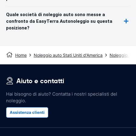
Quale società di noleggio auto sono messe a
confronto da EasyTerra Autonoleggio su questa
posizione?
Home
Noleggio auto Stati Uniti d'America
Noleggio aut
Aiuto e contatti
Hai bisogno di aiuto? Contatta i nostri specialisti del
noleggio.
Assistenza clienti