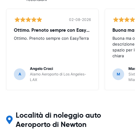
02-08-2026
Ottimo. Prenoto sempre con EasyTerra
Buona ma oc
Ottimo. Prenoto sempre con EasyTerra
Buona ma occo
descrizione a
spazio per le
chiara
Angelo Croci
Mass
A
Alamo Aeroporto di Los Angeles-
M
Sixt 
LAX
Miam
Località di noleggio auto
Aeroporto di Newton