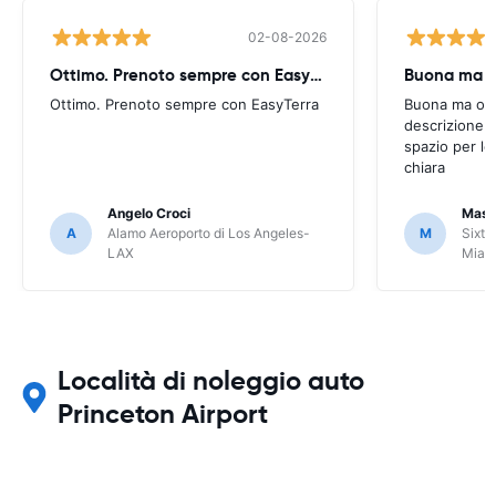
02-08-2026
Ottimo. Prenoto sempre con EasyTerra
Buona ma oc
Ottimo. Prenoto sempre con EasyTerra
Buona ma occo
descrizione a
spazio per le
chiara
Angelo Croci
Mass
A
Alamo Aeroporto di Los Angeles-
M
Sixt 
LAX
Miam
Località di noleggio auto
Princeton Airport