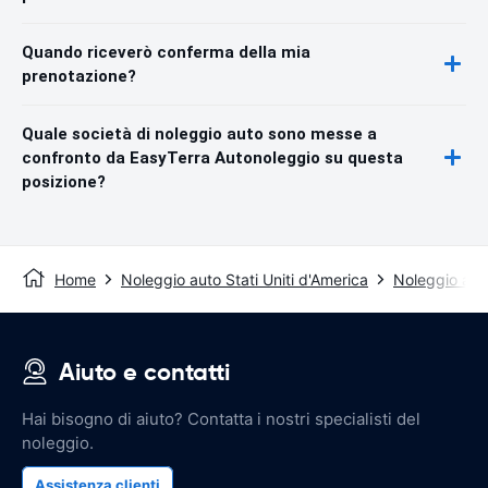
Quando riceverò conferma della mia
prenotazione?
Quale società di noleggio auto sono messe a
confronto da EasyTerra Autonoleggio su questa
posizione?
Home
Noleggio auto Stati Uniti d'America
Noleggio aut
Aiuto e contatti
Hai bisogno di aiuto? Contatta i nostri specialisti del
noleggio.
Assistenza clienti