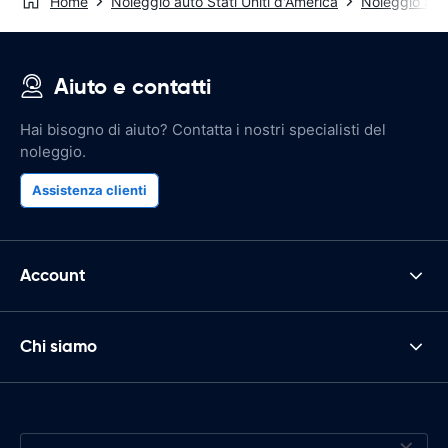
Home
Noleggio auto Stati Uniti d'America
Noleggio aut
Aiuto e contatti
Hai bisogno di aiuto? Contatta i nostri specialisti del
noleggio.
Assistenza clienti
Account
Chi siamo