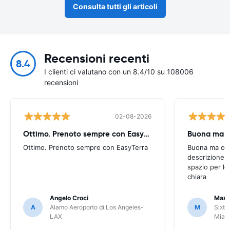
Consulta tutti gli articoli
Recensioni recenti
8.4
I clienti ci valutano con un 8.4/10 su 108006
recensioni
02-08-2026
Ottimo. Prenoto sempre con EasyTerra
Buona ma oc
Ottimo. Prenoto sempre con EasyTerra
Buona ma occo
descrizione a
spazio per le
chiara
Angelo Croci
Mass
A
Alamo Aeroporto di Los Angeles-
M
Sixt 
LAX
Miam