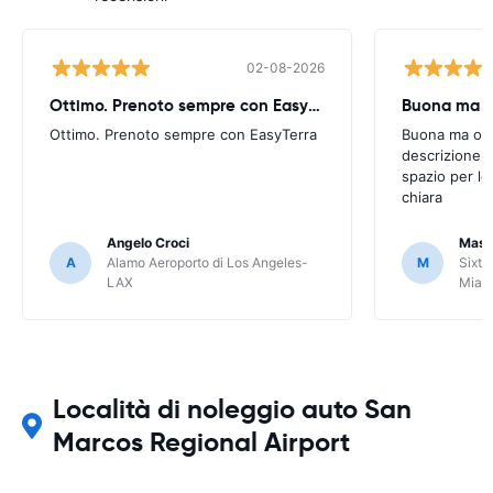
02-08-2026
Ottimo. Prenoto sempre con EasyTerra
Buona ma oc
Ottimo. Prenoto sempre con EasyTerra
Buona ma occo
descrizione a
spazio per le
chiara
Angelo Croci
Mass
A
Alamo Aeroporto di Los Angeles-
M
Sixt 
LAX
Miam
Località di noleggio auto San
Marcos Regional Airport