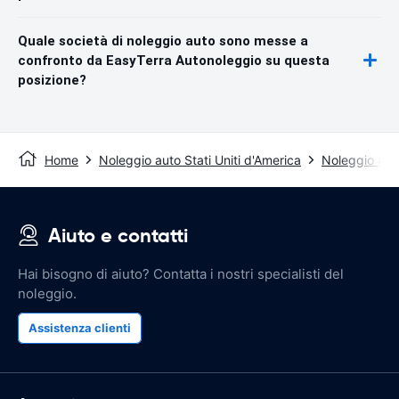
Quale società di noleggio auto sono messe a
confronto da EasyTerra Autonoleggio su questa
posizione?
Home
Noleggio auto Stati Uniti d'America
Noleggio aut
Aiuto e contatti
Hai bisogno di aiuto? Contatta i nostri specialisti del
noleggio.
Assistenza clienti