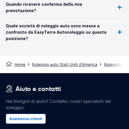
Quando riceverò conferma della mia
prenotazione?
Quale società di noleggio auto sono messe a
confronto da EasyTerra Autonoleggio su questa
posizione?
Home
Noleggio auto Stati Uniti d'America
Noleggio aut
Aiuto e contatti
Hai bisogno di aiuto? Contatta i nostri specialisti del
noleggio.
Assistenza clienti