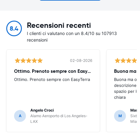
Recensioni recenti
8.4
I clienti ci valutano con un 8.4/10 su 107913
recensioni
02-08-2026
Ottimo. Prenoto sempre con EasyTerra
Buona ma oc
Ottimo. Prenoto sempre con EasyTerra
Buona ma occo
descrizione a
spazio per le
chiara
Angelo Croci
Mass
A
Alamo Aeroporto di Los Angeles-
M
Sixt 
LAX
Miam