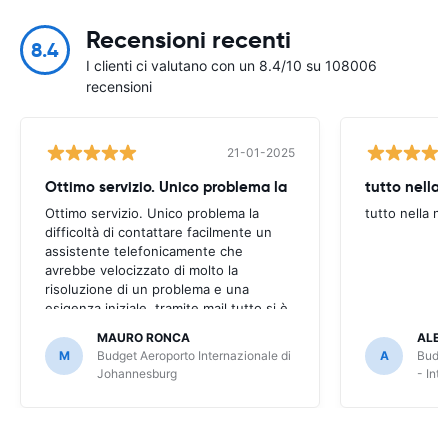
Recensioni recenti
8.4
I clienti ci valutano con un 8.4/10 su 108006
recensioni
21-01-2025
Ottimo servizio. Unico problema la
tutto nella
Ottimo servizio. Unico problema la
tutto nella n
difficoltà di contattare facilmente un
assistente telefonicamente che
avrebbe velocizzato di molto la
risoluzione di un problema e una
esigenza iniziale. tramite mail tutto si è
però risolto, dilungando però i tempi.
MAURO RONCA
ALES
M
Budget Aeroporto Internazionale di
A
Budge
Johannesburg
- Int