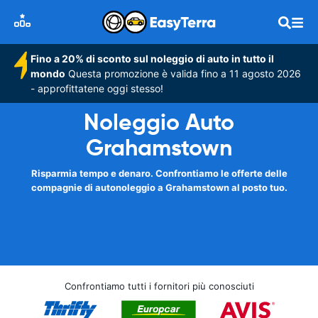
Fino a 20% di sconto sul noleggio di auto in tutto il
mondo
Questa promozione è valida fino a 11 agosto 2026
- approfittatene oggi stesso!
Noleggio Auto
Grahamstown
Risparmia tempo e denaro. Confrontiamo le offerte delle
compagnie di autonoleggio a Grahamstown al posto tuo.
Confrontiamo tutti i fornitori più conosciuti