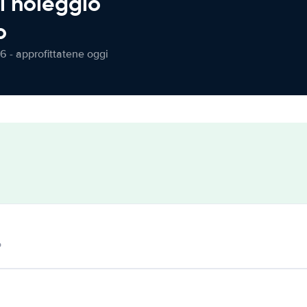
l noleggio
o
6 - approfittatene oggi
o