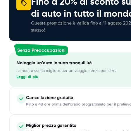
Fino a 20% di sconto su
di auto in tutto il mond
Questa promozione è valida fino a 11 agosto 202
stesso!
Senza Preoccupazioni
Noleggia un’auto in tutta tranquillità
La nostra scelta migliore per un viaggio senza pensieri.
Leggi di più
Cancellazione
gratuita
Fino a 48 ore prima dell'orario programmato per il preliev
Miglior prezzo garantito