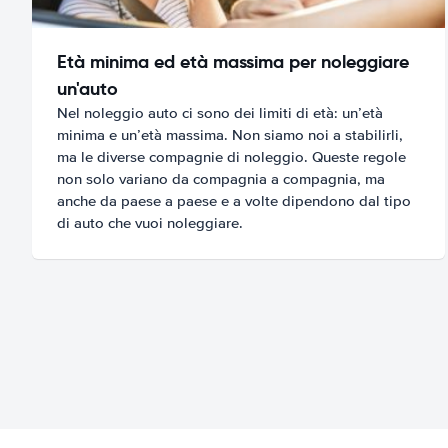
Età minima ed età massima per noleggiare
un'auto
Nel noleggio auto ci sono dei limiti di età: un’età
minima e un’età massima. Non siamo noi a stabilirli,
ma le diverse compagnie di noleggio. Queste regole
non solo variano da compagnia a compagnia, ma
anche da paese a paese e a volte dipendono dal tipo
di auto che vuoi noleggiare.