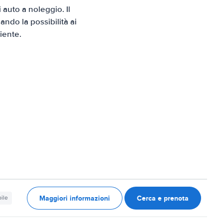
uto a noleggio. Il
ndo la possibilità ai
iente.
Maggiori informazioni
Cerca e prenota
ile