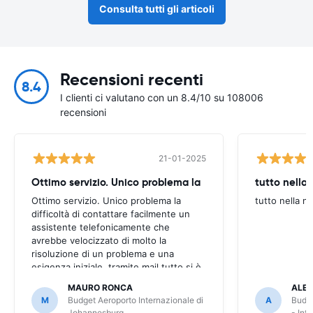
Consulta tutti gli articoli
Recensioni recenti
8.4
I clienti ci valutano con un 8.4/10 su 108006
recensioni
21-01-2025
Ottimo servizio. Unico problema la
tutto nella
Ottimo servizio. Unico problema la
tutto nella n
difficoltà di contattare facilmente un
assistente telefonicamente che
avrebbe velocizzato di molto la
risoluzione di un problema e una
esigenza iniziale. tramite mail tutto si è
però risolto, dilungando però i tempi.
MAURO RONCA
ALES
M
Budget Aeroporto Internazionale di
A
Budge
Johannesburg
- Int