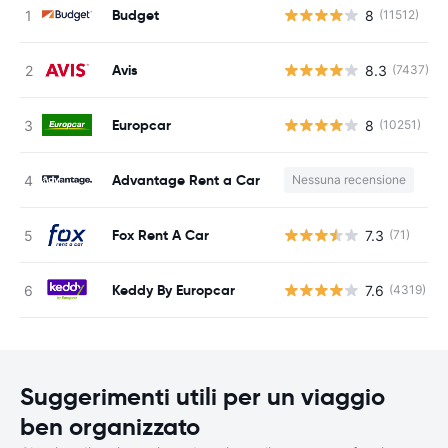
Budget
8
(11512)
Avis
8.3
(7437)
Europcar
8
(10251)
Advantage Rent a Car
Nessuna recensione
Fox Rent A Car
7.3
(71)
Keddy By Europcar
7.6
(4319)
Suggerimenti utili per un viaggio
ben organizzato