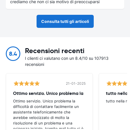
crediamo che non ci sia motivo di preoccuparsi
Consulta tutti gli articoli
Recensioni recenti
8.4
I clienti ci valutano con un 8.4/10 su 107913
recensioni
21-01-2025
Ottimo servizio. Unico problema la
tutto nella
Ottimo servizio. Unico problema la
tutto nella n
difficoltà di contattare facilmente un
assistente telefonicamente che
avrebbe velocizzato di molto la
risoluzione di un problema e una
esigenza iniziale. tramite mail tutto si è