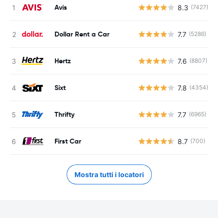
Avis
8.3
(7427)
Dollar Rent a Car
7.7
(5286)
Hertz
7.6
(8807)
Sixt
7.8
(4354)
Thrifty
7.7
(6965)
First Car
8.7
(700)
Mostra tutti i locatori