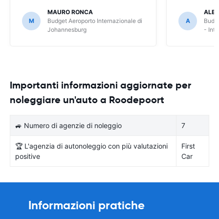
però risolto, dilungando però i tempi.
MAURO RONCA
ALES
M
Budget Aeroporto Internazionale di
A
Budge
Johannesburg
- Int
Importanti informazioni aggiornate per
noleggiare un'auto a Roodepoort
🚙 Numero di agenzie di noleggio
7
🏆 L'agenzia di autonoleggio con più valutazioni
First
positive
Car
Informazioni pratiche