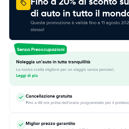
Fino a 20% di sconto su
di auto in tutto il mond
Questa promozione è valida fino a 11 agosto 202
stesso!
Senza Preoccupazioni
Noleggia un’auto in tutta tranquillità
La nostra scelta migliore per un viaggio senza pensieri.
Leggi di più
Cancellazione
gratuita
Fino a 48 ore prima dell'orario programmato per il preliev
Miglior prezzo garantito