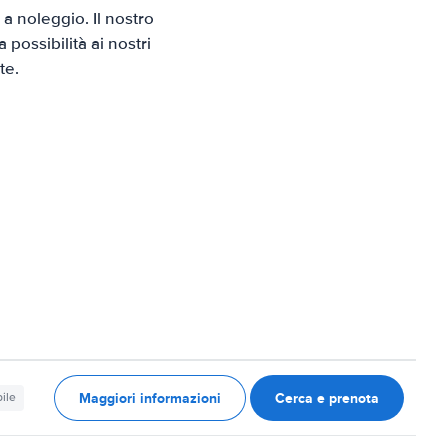
 noleggio. Il nostro
possibilità ai nostri
te.
Maggiori informazioni
Cerca e prenota
ile