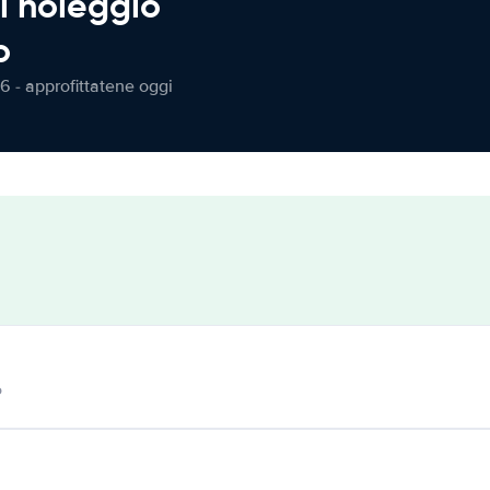
l noleggio
o
6 - approfittatene oggi
o