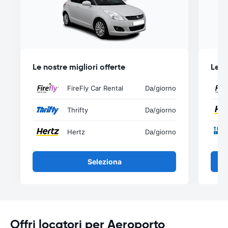
Le nostre migliori offerte
Le n
FireFly Car Rental
Da
/giorno
Thrifty
Da
/giorno
Hertz
Da
/giorno
Seleziona
Offri locatori per Aeroporto