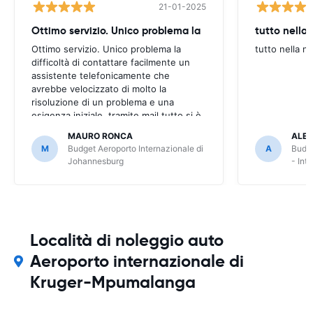
21-01-2025
Ottimo servizio. Unico problema la
tutto nella
Ottimo servizio. Unico problema la
tutto nella n
difficoltà di contattare facilmente un
assistente telefonicamente che
avrebbe velocizzato di molto la
risoluzione di un problema e una
esigenza iniziale. tramite mail tutto si è
però risolto, dilungando però i tempi.
MAURO RONCA
ALES
M
Budget Aeroporto Internazionale di
A
Budge
Johannesburg
- Int
Località di noleggio auto
Aeroporto internazionale di
Kruger-Mpumalanga