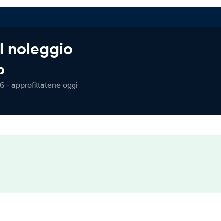
l noleggio
o
6 - approfittatene oggi