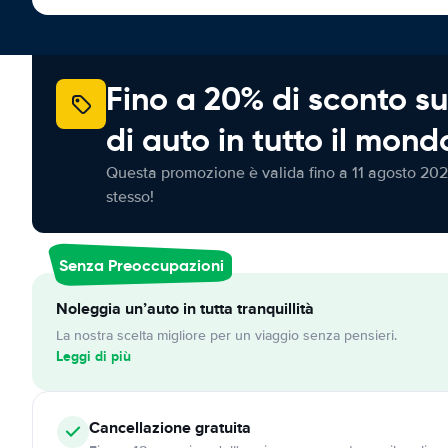
Fino a 20% di sconto su
di auto in tutto il mond
Questa promozione è valida fino a 11 agosto 202
stesso!
Senza Preoccupazioni
Noleggia un’auto in tutta tranquillità
La nostra scelta migliore per un viaggio senza pensieri.
Leggi di più
Cancellazione
gratuita