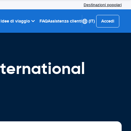
Destinazioni popolari
 idee di viaggio
FAQ
Assistenza clienti
(IT)
Accedi
ternational