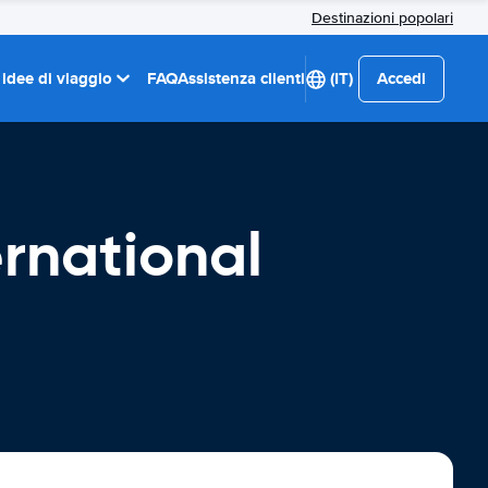
Destinazioni popolari
 idee di viaggio
FAQ
Assistenza clienti
(IT)
Accedi
ernational