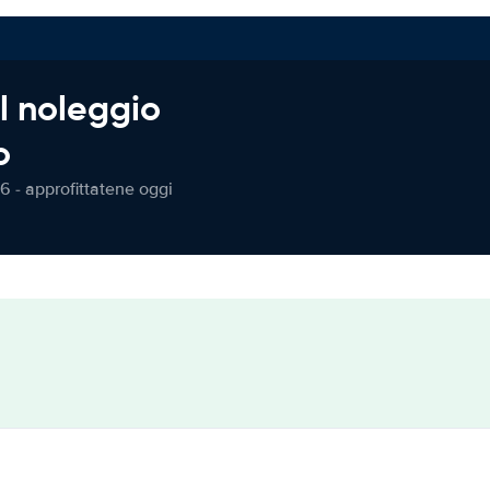
l noleggio
o
6 - approfittatene oggi