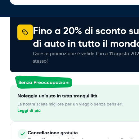
Fino a 20% di sconto su
di auto in tutto il mond
Questa promozione è valida fino a 11 agosto 202
stesso!
Senza Preoccupazioni
Noleggia un’auto in tutta tranquillità
La nostra scelta migliore per un viaggio senza pensieri.
Leggi di più
Cancellazione
gratuita