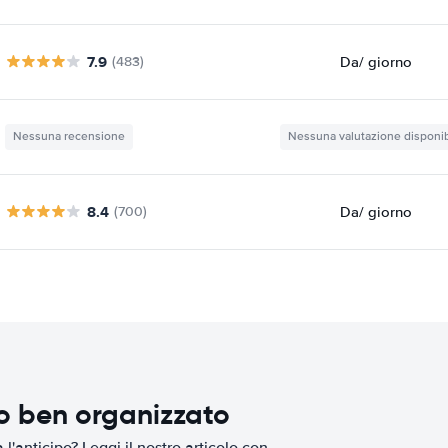
7.9
Da
/ giorno
(483)
Nessuna recensione
Nessuna valutazione disponib
8.4
Da
/ giorno
(700)
io ben organizzato
l'anticipo? Leggi il nostro articolo con