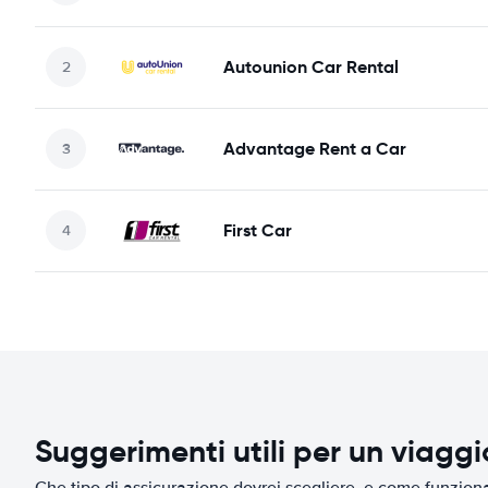
Autounion Car Rental
Advantage Rent a Car
First Car
Suggerimenti utili per un viagg
Che tipo di assicurazione dovrei scegliere, e come funziona 