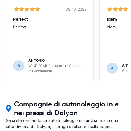
09-10-2022
Perfect
Idem
Perfect
Idem
ANTONIO
ANT
A
WINDYCAR Aeroporto di Cesarea
A
Goldc
in Cappadocia
Compagnie di autonoleggio in e
nei pressi di Dalyan
Se si sta cercando un auto a noleggio in Turchia, ma in una
città diversa da Dalyan, si prega di cliccare sulla pagina