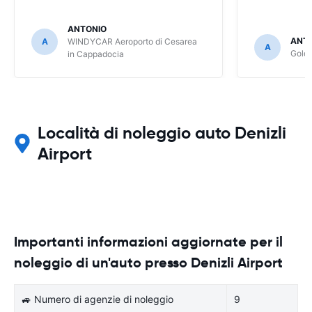
ANTONIO
ANT
A
WINDYCAR Aeroporto di Cesarea
A
Goldc
in Cappadocia
Località di noleggio auto Denizli
Airport
Importanti informazioni aggiornate per il
noleggio di un'auto presso Denizli Airport
🚙 Numero di agenzie di noleggio
9