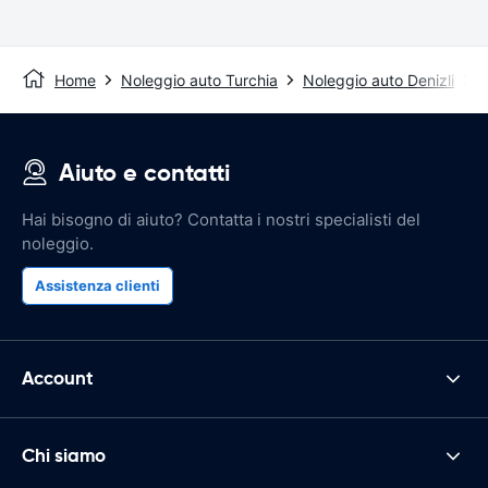
Home
Noleggio auto Turchia
Noleggio auto Denizli
D
Aiuto e contatti
Hai bisogno di aiuto? Contatta i nostri specialisti del
noleggio.
Assistenza clienti
Account
Chi siamo