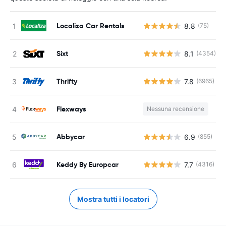
Localiza Car Rentals
8.8
(75)
Sixt
8.1
(4354)
Thrifty
7.8
(6965)
Flexways
Nessuna recensione
Abbycar
6.9
(855)
Keddy By Europcar
7.7
(4316)
Mostra tutti i locatori