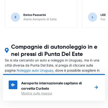
Enrico Passerini
LED
E
L
Alamo Aeroporto di Salta
Foco 
Compagnie di autonoleggio in e
nei pressi di Punta Del Este
Se si sta cercando un auto a noleggio in Uruguay, ma in una
città diversa da Punta Del Este, si prega di cliccare sulla
pagina
Noleggio auto Uruguay
, dove è possibile scegliere in
quale città in Uruguay si vuole noleggiare l'auto.
Aeroporto internazionale capitano di
corvetta Curbelo
Mostra sulla mappa