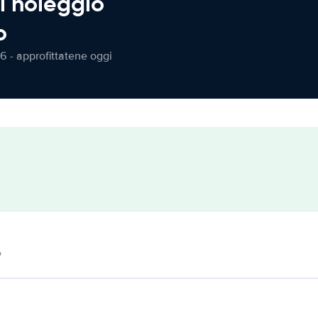
l noleggio
o
6 - approfittatene oggi
o