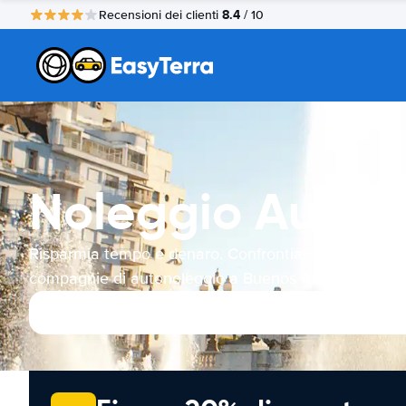
8.4
Recensioni dei clienti
/ 10
Noleggio Auto B
Risparmia tempo e denaro. Confrontiamo le offerte d
compagnie di autonoleggio a Buenos Aires al posto 