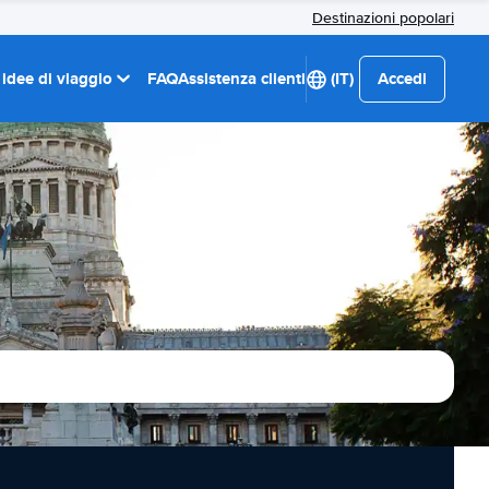
Destinazioni popolari
 idee di viaggio
FAQ
Assistenza clienti
(IT)
Accedi