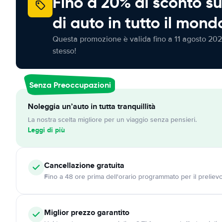
Fino a 20% di sconto su
di auto in tutto il mond
Questa promozione è valida fino a 11 agosto 202
stesso!
Senza Preoccupazioni
Noleggia un’auto in tutta tranquillità
La nostra scelta migliore per un viaggio senza pensieri.
Leggi di più
Cancellazione
gratuita
Fino a 48 ore prima dell'orario programmato per il preliev
Miglior prezzo garantito