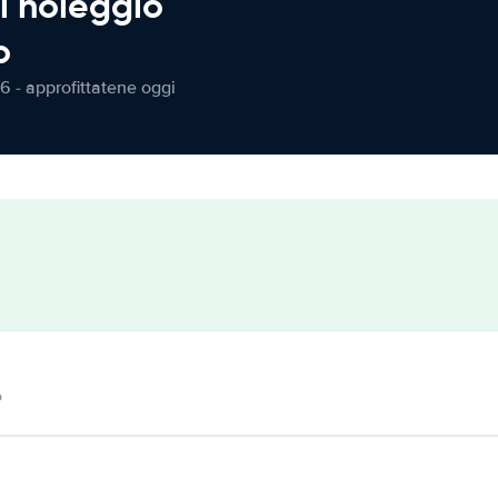
l noleggio
o
6 - approfittatene oggi
o