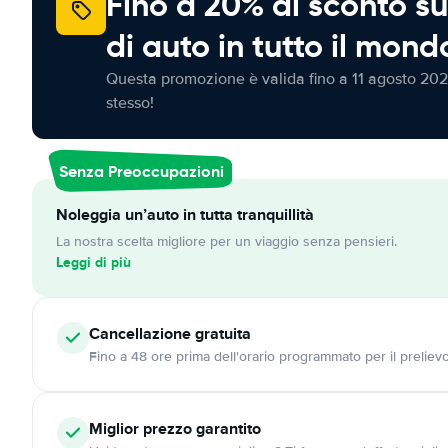
Fino a 20% di sconto su
di auto in tutto il mond
Questa promozione è valida fino a 11 agosto 202
stesso!
Senza Preoccupazioni
Noleggia un’auto in tutta tranquillità
La nostra scelta migliore per un viaggio senza pensieri.
Leggi di più
Cancellazione
gratuita
Fino a 48 ore prima dell'orario programmato per il preliev
Miglior prezzo garantito