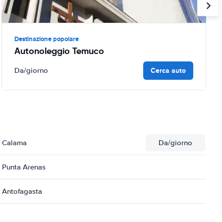
Destinazione popolare
Autonoleggio Temuco
Cerca auto
Da
/giorno
i Calama
Da
/giorno
 Punta Arenas
 Antofagasta