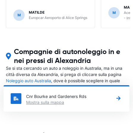
MAS
MATILDE
M
Ace R
M
Europcar Aeroporto di Alice Springs
- Int
Compagnie di autonoleggio in e
nei pressi di Alexandria
Se si sta cercando un auto a noleggio in Australia, ma in una
città diversa da Alexandria, si prega di cliccare sulla pagina
Noleggio auto Australia
, dove è possibile scegliere in quale
città in Australia si vuole noleggiare l'auto.
Cnr Bourke and Gardeners Rds
Mostra sulla mappa