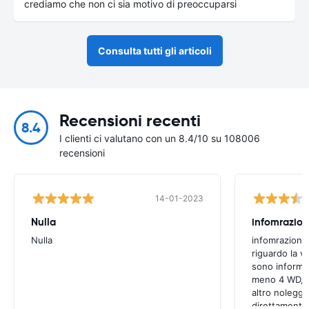
crediamo che non ci sia motivo di preoccuparsi
Consulta tutti gli articoli
Recensioni recenti
8.4
I clienti ci valutano con un 8.4/10 su 108006
recensioni
14-01-2023
Nulla
infomrazion
Nulla
infomrazioni 
riguardo la v
sono informaz
meno 4 WD, a
altro noleggi
direttamente