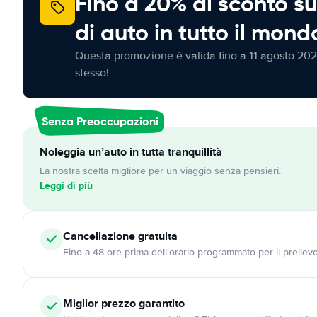
Fino a 20% di sconto su
di auto in tutto il mond
Questa promozione è valida fino a 11 agosto 202
stesso!
Senza Preoccupazioni
Noleggia un’auto in tutta tranquillità
La nostra scelta migliore per un viaggio senza pensieri.
Leggi di più
Cancellazione
gratuita
Fino a 48 ore prima dell'orario programmato per il preliev
Miglior prezzo garantito