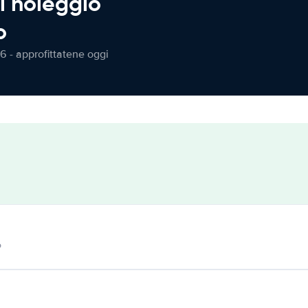
l noleggio
o
6 - approfittatene oggi
o