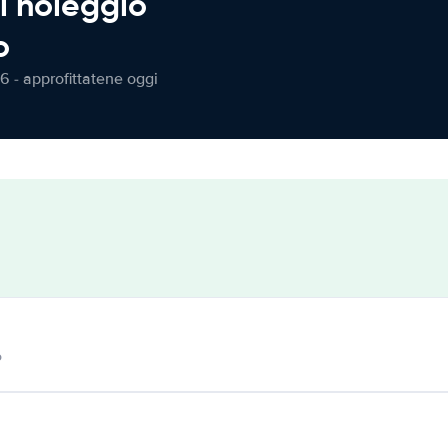
l noleggio
o
6 - approfittatene oggi
o