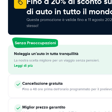
Fino a 20% di sconto su
di auto in tutto il mond
Questa promozione è valida fino a 11 agosto 202
stesso!
Senza Preoccupazioni
Noleggia un’auto in tutta tranquillità
La nostra scelta migliore per un viaggio senza pensieri.
Leggi di più
Cancellazione
gratuita
Fino a 48 ore prima dell'orario programmato per il preliev
Miglior prezzo garantito