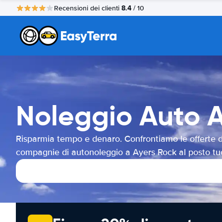
8.4
Recensioni dei clienti
/ 10
Noleggio Auto 
Risparmia tempo e denaro. Confrontiamo le offerte d
compagnie di autonoleggio a Ayers Rock al posto tu