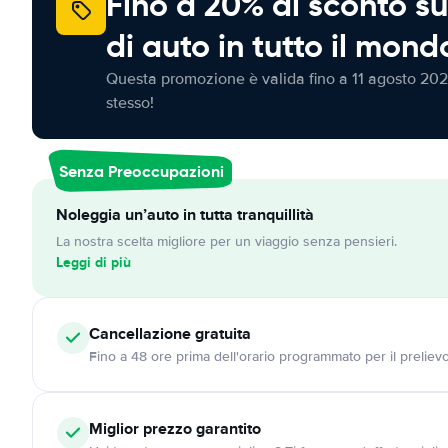
Fino a 20% di sconto su
di auto in tutto il mond
Questa promozione è valida fino a 11 agosto 202
stesso!
Senza Preoccupazioni
Noleggia un’auto in tutta tranquillità
La nostra scelta migliore per un viaggio senza pensieri.
Leggi di più
Cancellazione
gratuita
Fino a 48 ore prima dell'orario programmato per il preliev
Miglior prezzo garantito