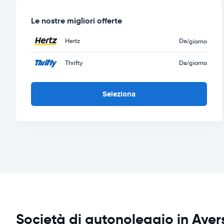
Le nostre migliori offerte
Hertz
Da
/giorno
Thrifty
Da
/giorno
Seleziona
Società di autonoleggio in Ayer