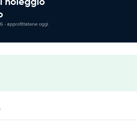
l noleggio
o
6 - approfittatene oggi
o