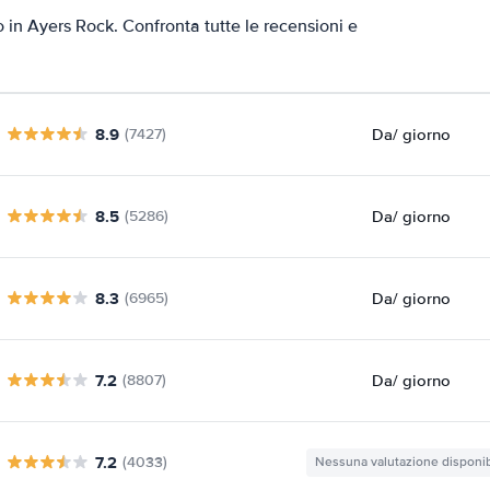
o in Ayers Rock. Confronta tutte le recensioni e
8.9
Da
/ giorno
(7427)
8.5
Da
/ giorno
(5286)
8.3
Da
/ giorno
(6965)
7.2
Da
/ giorno
(8807)
7.2
(4033)
Nessuna valutazione disponib