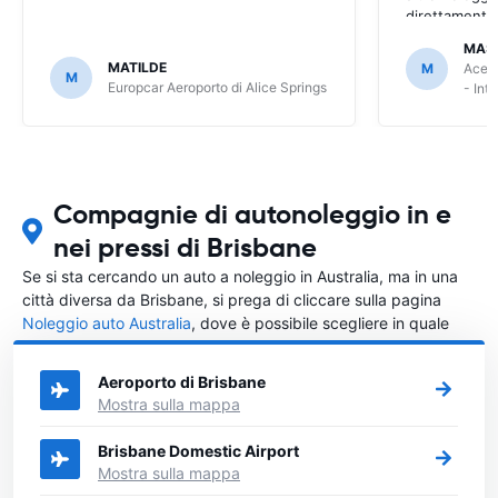
direttamente
MAS
MATILDE
M
Ace R
M
Europcar Aeroporto di Alice Springs
- Int
Compagnie di autonoleggio in e
nei pressi di Brisbane
Se si sta cercando un auto a noleggio in Australia, ma in una
città diversa da Brisbane, si prega di cliccare sulla pagina
Noleggio auto Australia
, dove è possibile scegliere in quale
città in Australia si vuole noleggiare l'auto.
Aeroporto di Brisbane
Mostra sulla mappa
Brisbane Domestic Airport
Mostra sulla mappa