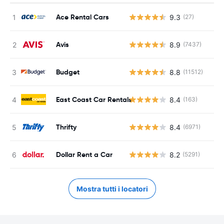
Ace Rental Cars
9.3
(27)
Avis
8.9
(7437)
Budget
8.8
(11512)
East Coast Car Rentals
8.4
(163)
Thrifty
8.4
(6971)
Dollar Rent a Car
8.2
(5291)
Mostra tutti i locatori