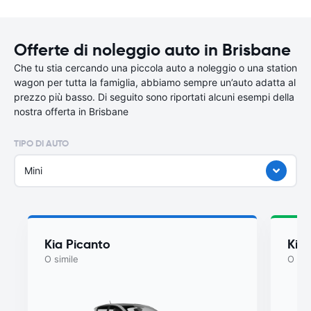
Offerte di noleggio auto in Brisbane
Che tu stia cercando una piccola auto a noleggio o una station
wagon per tutta la famiglia, abbiamo sempre un’auto adatta al
prezzo più basso. Di seguito sono riportati alcuni esempi della
nostra offerta in Brisbane
TIPO DI AUTO
Mini
Kia Picanto
Kia
O simile
O sim