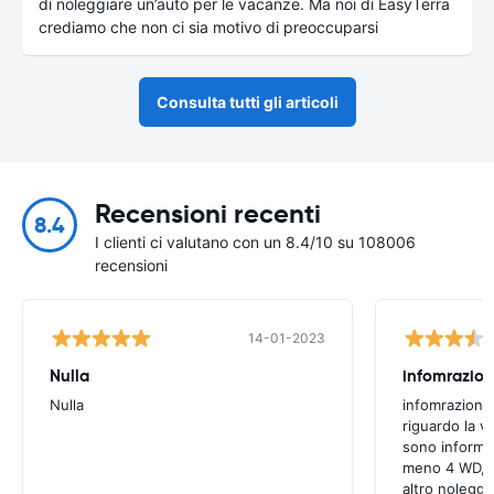
di noleggiare un’auto per le vacanze. Ma noi di EasyTerra
crediamo che non ci sia motivo di preoccuparsi
Consulta tutti gli articoli
Recensioni recenti
8.4
I clienti ci valutano con un 8.4/10 su 108006
recensioni
14-01-2023
Nulla
infomrazion
Nulla
infomrazioni 
riguardo la v
sono informaz
meno 4 WD, a
altro noleggi