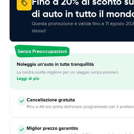
Fino a 20% di sconto su
di auto in tutto il mond
Questa promozione è valida fino a 11 agosto 202
stesso!
Senza Preoccupazioni
Noleggia un’auto in tutta tranquillità
La nostra scelta migliore per un viaggio senza pensieri.
Leggi di più
Cancellazione
gratuita
Fino a 48 ore prima dell'orario programmato per il preliev
Miglior prezzo garantito