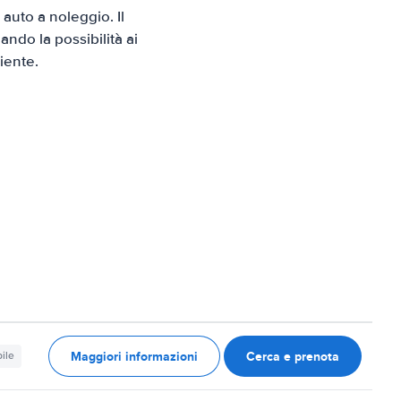
uto a noleggio. Il
ndo la possibilità ai
iente.
Maggiori informazioni
Cerca e prenota
ile