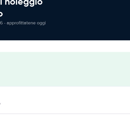
l noleggio
o
6 - approfittatene oggi
o