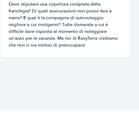
Devo stipulare una copertura completa della
franchigia? Di quali assicurazioni non posso fare a
meno? E qual è la compagnia di autonoleggio
migliore a cui rivolgermi? Tutte domande a cui è
difficile dare risposta al momento di noleggiare
un’auto per le vacanze. Ma noi di EasyTerra crediamo
che non ci sia motivo di preoccuparsi