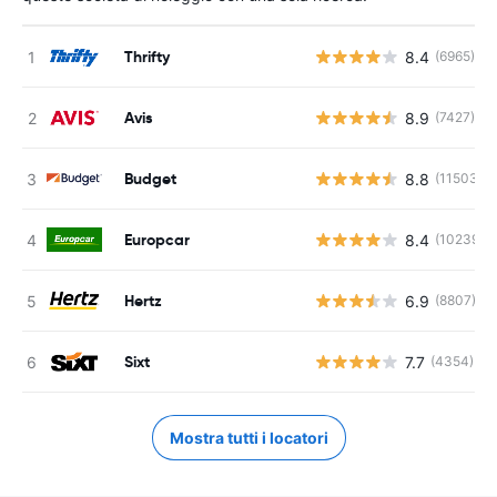
Thrifty
8.4
(6965)
Avis
8.9
(7427)
Budget
8.8
(11503)
Europcar
8.4
(10239)
Hertz
6.9
(8807)
Sixt
7.7
(4354)
Mostra tutti i locatori