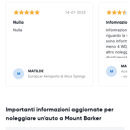
14-01-2023
Nulla
infomrazion
Nulla
infomrazioni 
riguardo la v
sono informaz
meno 4 WD, a
altro noleggi
direttamente
MAS
MATILDE
M
Ace R
M
Europcar Aeroporto di Alice Springs
- Int
Importanti informazioni aggiornate per
noleggiare un'auto a Mount Barker