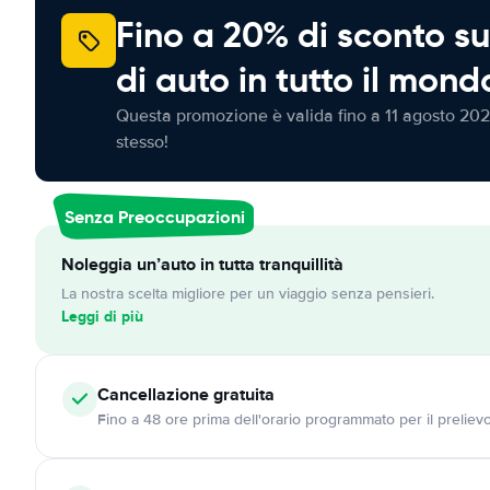
Fino a 20% di sconto su
di auto in tutto il mond
Questa promozione è valida fino a 11 agosto 202
stesso!
Senza Preoccupazioni
Noleggia un’auto in tutta tranquillità
La nostra scelta migliore per un viaggio senza pensieri.
Leggi di più
Cancellazione
gratuita
Fino a 48 ore prima dell'orario programmato per il preliev