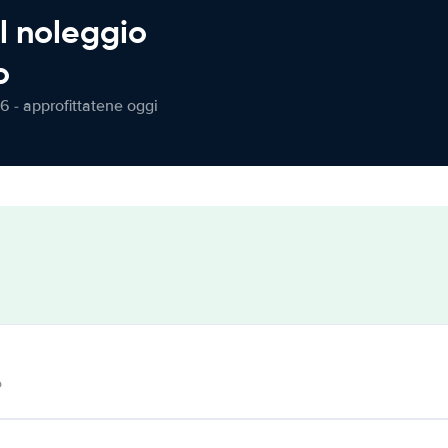
l noleggio
o
6 - approfittatene oggi
o