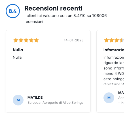
Recensioni recenti
8.4
I clienti ci valutano con un 8.4/10 su 108006
recensioni
14-01-2023
Nulla
infomrazion
Nulla
infomrazioni 
riguardo la v
sono informaz
meno 4 WD, a
altro noleggi
direttamente
MAS
MATILDE
M
Ace R
M
Europcar Aeroporto di Alice Springs
- Int