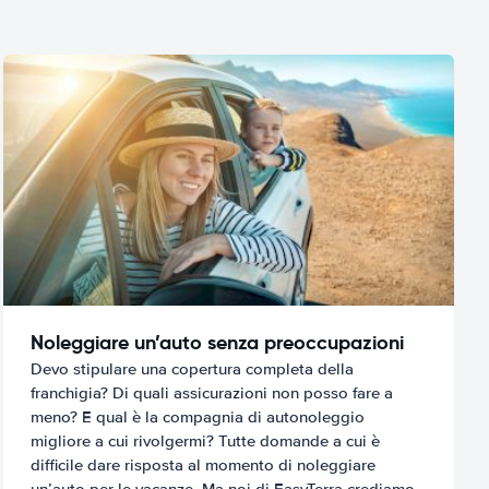
Noleggiare un’auto senza preoccupazioni
Devo stipulare una copertura completa della
franchigia? Di quali assicurazioni non posso fare a
meno? E qual è la compagnia di autonoleggio
migliore a cui rivolgermi? Tutte domande a cui è
difficile dare risposta al momento di noleggiare
un’auto per le vacanze. Ma noi di EasyTerra crediamo