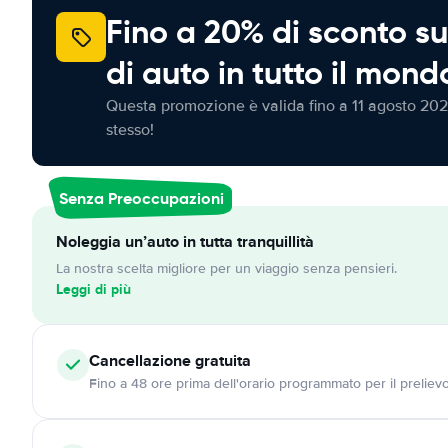
Fino a 20% di sconto su
di auto in tutto il mond
Questa promozione è valida fino a 11 agosto 202
stesso!
Senza Preoccupazioni
Noleggia un’auto in tutta tranquillità
La nostra scelta migliore per un viaggio senza pensieri.
Leggi di più
Cancellazione
gratuita
Fino a 48 ore prima dell'orario programmato per il preliev