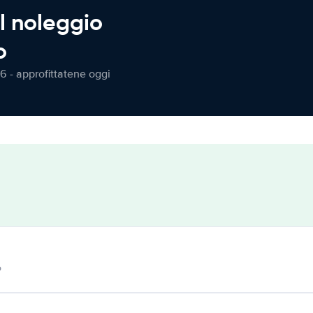
l noleggio
o
6 - approfittatene oggi
o