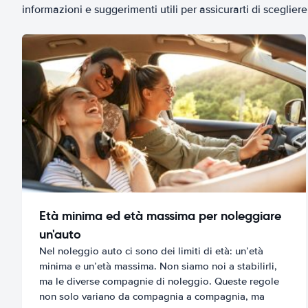
informazioni e suggerimenti utili per assicurarti di scegliere 
Età minima ed età massima per noleggiare
un'auto
Nel noleggio auto ci sono dei limiti di età: un’età
minima e un’età massima. Non siamo noi a stabilirli,
ma le diverse compagnie di noleggio. Queste regole
non solo variano da compagnia a compagnia, ma