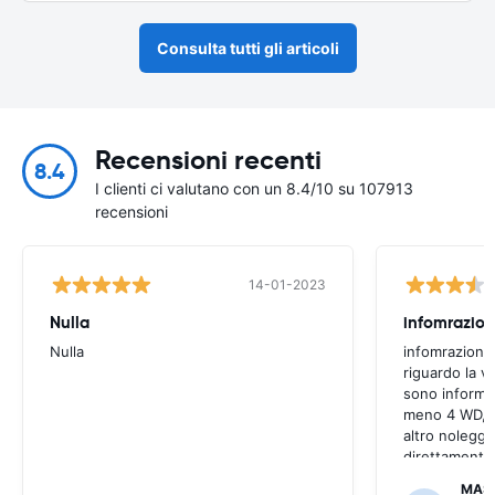
Consulta tutti gli articoli
Recensioni recenti
8.4
I clienti ci valutano con un 8.4/10 su 107913
recensioni
14-01-2023
Nulla
infomrazion
Nulla
infomrazioni 
riguardo la v
sono informaz
meno 4 WD, a
altro noleggi
direttamente
MAS