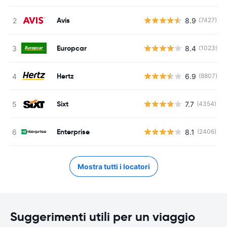
Avis
8.9
(7427)
Europcar
8.4
(10239)
Hertz
6.9
(8807)
Sixt
7.7
(4354)
Enterprise
8.1
(2406)
Mostra tutti i locatori
Suggerimenti utili per un viaggio