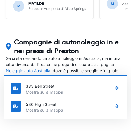
MATILDE
M
Ace R
M
Europcar Aeroporto di Alice Springs
- Int
Compagnie di autonoleggio in e
nei pressi di Preston
Se si sta cercando un auto a noleggio in Australia, ma in una
città diversa da Preston, si prega di cliccare sulla pagina
Noleggio auto Australia
, dove è possibile scegliere in quale
città in Australia si vuole noleggiare l'auto.
335 Bell Street
Mostra sulla mappa
580 High Street
Mostra sulla mappa