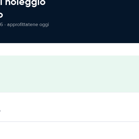
l noleggio
o
6 - approfittatene oggi
o