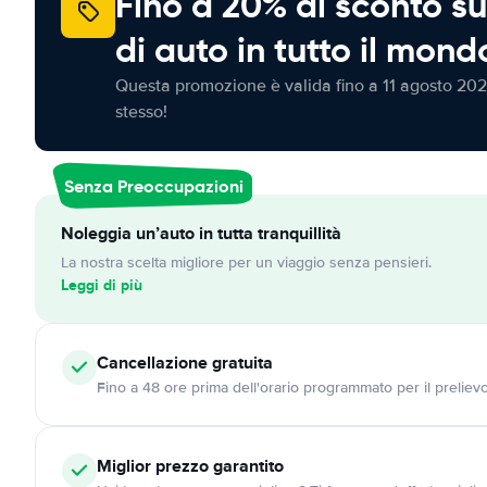
Fino a 20% di sconto su
di auto in tutto il mond
Questa promozione è valida fino a 11 agosto 202
stesso!
Senza Preoccupazioni
Noleggia un’auto in tutta tranquillità
La nostra scelta migliore per un viaggio senza pensieri.
Leggi di più
Cancellazione
gratuita
Fino a 48 ore prima dell'orario programmato per il preliev
Miglior prezzo garantito