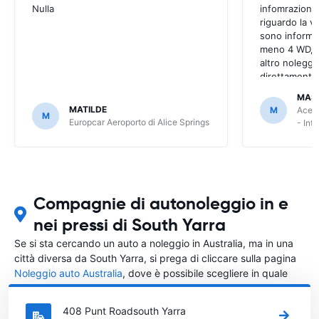
Nulla
infomrazioni 
riguardo la v
sono informaz
meno 4 WD, a
altro noleggi
direttamente
MAS
MATILDE
M
Ace R
M
Europcar Aeroporto di Alice Springs
- Int
Compagnie di autonoleggio in e
nei pressi di South Yarra
Se si sta cercando un auto a noleggio in Australia, ma in una
città diversa da South Yarra, si prega di cliccare sulla pagina
Noleggio auto Australia
, dove è possibile scegliere in quale
città in Australia si vuole noleggiare l'auto.
408 Punt Roadsouth Yarra