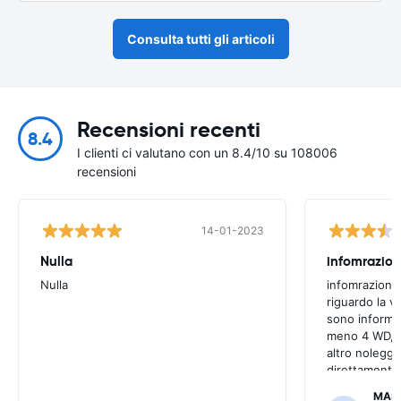
Consulta tutti gli articoli
Recensioni recenti
8.4
I clienti ci valutano con un 8.4/10 su 108006
recensioni
14-01-2023
Nulla
infomrazion
Nulla
infomrazioni 
riguardo la v
sono informaz
meno 4 WD, a
altro noleggi
direttamente
MAS