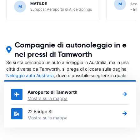
MATILDE
M
Ace R
M
Europcar Aeroporto di Alice Springs
- Int
Compagnie di autonoleggio in e
nei pressi di Tamworth
Se si sta cercando un auto a noleggio in Australia, ma in una
città diversa da Tamworth, si prega di cliccare sulla pagina
Noleggio auto Australia
, dove è possibile scegliere in quale
città in Australia si vuole noleggiare l'auto.
Aeroporto di Tamworth
Mostra sulla mappa
22 Bridge St
Mostra sulla mappa