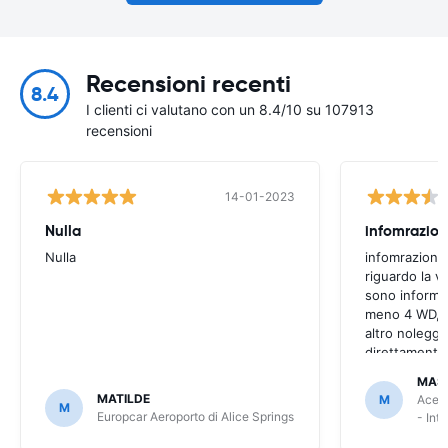
Recensioni recenti
8.4
I clienti ci valutano con un 8.4/10 su 107913
recensioni
14-01-2023
Nulla
infomrazion
Nulla
infomrazioni 
riguardo la v
sono informaz
meno 4 WD, a
altro noleggi
direttamente
MAS
MATILDE
M
Ace R
M
Europcar Aeroporto di Alice Springs
- Int