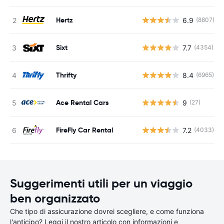
Hertz
6.9
(8807)
Sixt
7.7
(4354)
Thrifty
8.4
(6965)
Ace Rental Cars
9
(27)
FireFly Car Rental
7.2
(4033)
Suggerimenti utili per un viaggio
ben organizzato
Che tipo di assicurazione dovrei scegliere, e come funziona
l'anticipo? Leggi il nostro articolo con informazioni e