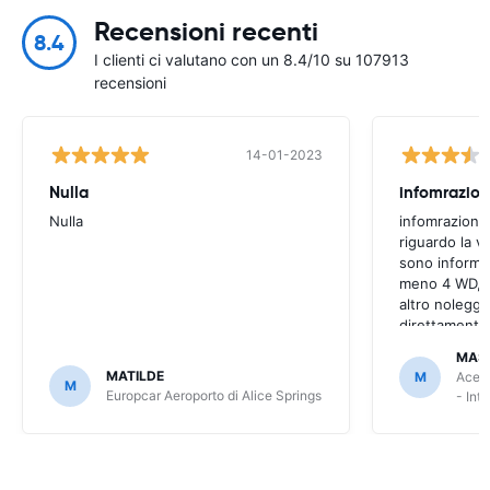
Recensioni recenti
8.4
I clienti ci valutano con un 8.4/10 su 107913
recensioni
14-01-2023
Nulla
infomrazion
Nulla
infomrazioni 
riguardo la v
sono informaz
meno 4 WD, a
altro noleggi
direttamente
MAS
MATILDE
M
Ace R
M
Europcar Aeroporto di Alice Springs
- Int