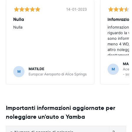
14-01-2023
Nulla
infomrazion
Nulla
infomrazioni 
riguardo la v
sono informaz
meno 4 WD, a
altro noleggi
direttamente
MAS
MATILDE
M
Ace R
M
Europcar Aeroporto di Alice Springs
- Int
Importanti informazioni aggiornate per
noleggiare un'auto a Yamba