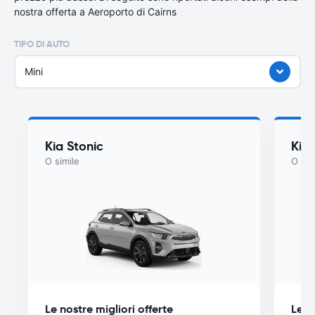
nostra offerta a Aeroporto di Cairns
TIPO DI AUTO
Mini
Kia Stonic
Kia
O simile
O sim
Le nostre migliori offerte
Le n