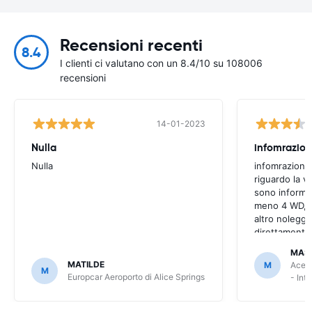
Recensioni recenti
8.4
I clienti ci valutano con un 8.4/10 su 108006
recensioni
14-01-2023
Nulla
infomrazion
Nulla
infomrazioni 
riguardo la v
sono informaz
meno 4 WD, a
altro noleggi
direttamente
MAS
MATILDE
M
Ace R
M
Europcar Aeroporto di Alice Springs
- Int