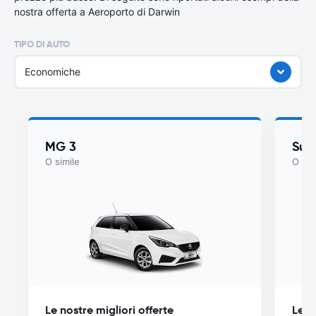
nostra offerta a Aeroporto di Darwin
TIPO DI AUTO
Economiche
MG 3
Suzu
O simile
O sim
Le nostre migliori offerte
Le n