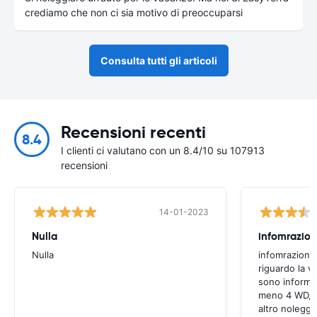
crediamo che non ci sia motivo di preoccuparsi
Consulta tutti gli articoli
Recensioni recenti
8.4
I clienti ci valutano con un 8.4/10 su 107913
recensioni
14-01-2023
Nulla
infomrazion
Nulla
infomrazioni 
riguardo la v
sono informaz
meno 4 WD, a
altro noleggi