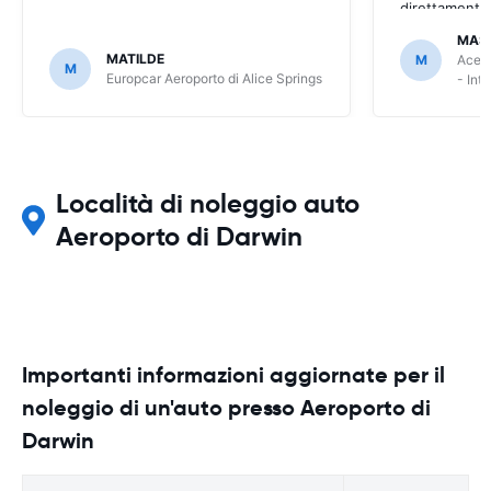
direttamente
MAS
MATILDE
M
Ace R
M
Europcar Aeroporto di Alice Springs
- Int
Località di noleggio auto
Aeroporto di Darwin
Importanti informazioni aggiornate per il
noleggio di un'auto presso Aeroporto di
Darwin