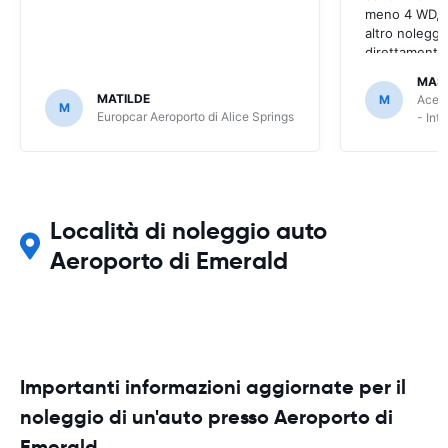
meno 4 WD, a
altro noleggi
direttamente
MAS
MATILDE
M
Ace R
M
Europcar Aeroporto di Alice Springs
- Int
Località di noleggio auto
Aeroporto di Emerald
Importanti informazioni aggiornate per il
noleggio di un'auto presso Aeroporto di
Emerald